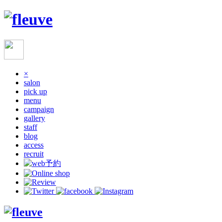
×
salon
pick up
menu
campaign
gallery
staff
blog
access
recruit