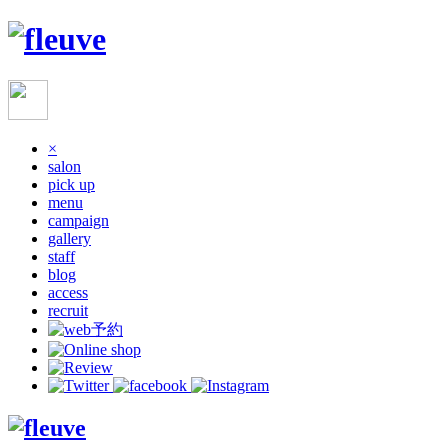
×
salon
pick up
menu
campaign
gallery
staff
blog
access
recruit