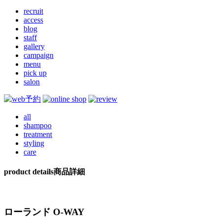
recruit
access
blog
staff
gallery
campaign
menu
pick up
salon
all
shampoo
treatment
styling
care
product details
商品詳細
ローランド O-WAY