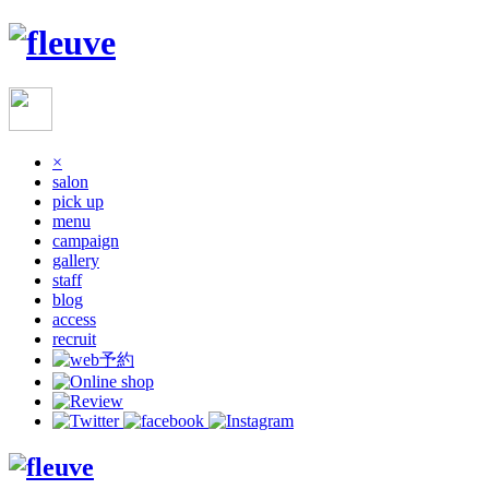
×
salon
pick up
menu
campaign
gallery
staff
blog
access
recruit