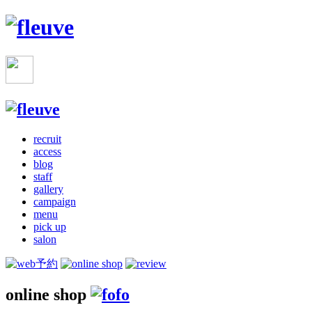
recruit
access
blog
staff
gallery
campaign
menu
pick up
salon
online shop