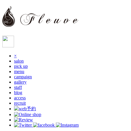
×
salon
pick up
menu
campaign
gallery
staff
blog
access
recruit